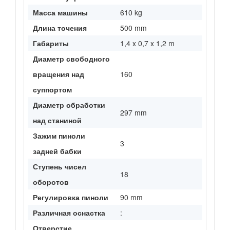
Масса машины
610 kg
Длина точения
500 mm
Габариты
1,4 x 0,7 x 1,2 m
Диаметр свободного
вращения над
160
суппортом
Диаметр обработки
297 mm
над станиной
Зажим пиноли
3
задней бабки
Ступень чисел
18
оборотов
Регулировка пиноли
90 mm
Различная оснастка
:
Отверстие