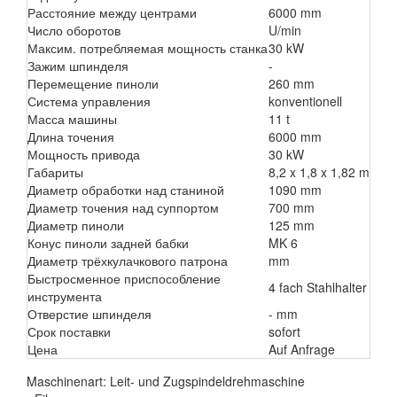
Расстояние между центрами
6000 mm
Число оборотов
U/min
Максим. потребляемая мощность станка
30 kW
Зажим шпинделя
-
Перемещение пиноли
260 mm
Система управления
konventionell
Масса машины
11 t
Длина точения
6000 mm
Мощность привода
30 kW
Габариты
8,2 x 1,8 x 1,82 m
Диаметр обработки над станиной
1090 mm
Диаметр точения над суппортом
700 mm
Диаметр пиноли
125 mm
Конус пиноли задней бабки
MK 6
Диаметр трёхкулачкового патрона
mm
Быстросменное приспособление
4 fach Stahlhalter
инструмента
Отверстие шпинделя
- mm
Срок поставки
sofort
Цена
Auf Anfrage
Maschinenart: Leit- und Zugspindeldrehmaschine