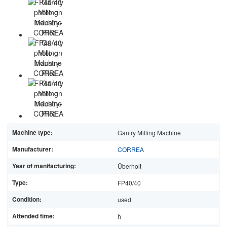
Machine type:
Gantry Milling Machine
Manufacturer:
CORREA
Year of manifacturing:
Überholt
Type:
FP40/40
Condition:
used
Attended time:
h