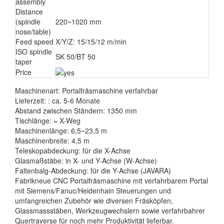
assembly
Distance
(spindle
220~1020 mm
nose/table)
Feed speed
X/Y/Z: 15/15/12 m/min
ISO spindle
SK 50/BT 50
taper
Price
Maschinenart: Portalfräsmaschine verfahrbar
Lieferzeit: : ca. 5-6 Monate
Abstand zwischen Ständern: 1350 mm
Tischlänge: = X-Weg
Maschinenlänge: 6,5~23,5 m
Maschinenbreite: 4,5 m
Teleskopabdeckung: für die X-Achse
Glasmaßstäbe: in X- und Y-Achse (W-Achse)
Faltenbalg-Abdeckung: für die Y-Achse (JAVARA)
Fabrikneue CNC Portalfräsmaschine mit verfahrbarem Portal
mit Siemens/Fanuc/Heidenhain Steuerungen und
umfangreichen Zubehör wie diversen Fräsköpfen,
Glassmassstäben, Werkzeugwechslern sowie verfahrbahrer
Quertraverse für noch mehr Produktivität lieferbar.