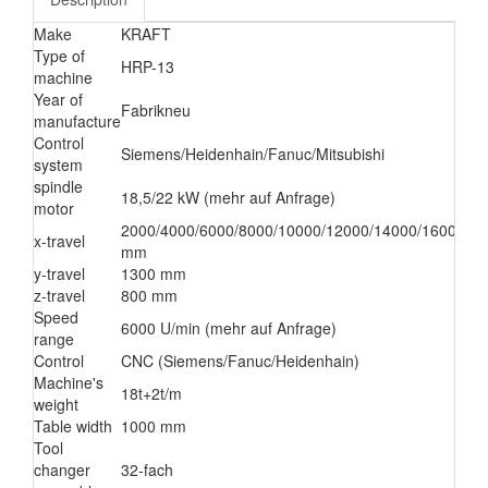
Make
KRAFT
Type of
HRP-13
machine
Year of
Fabrikneu
manufacture
Control
Siemens/Heidenhain/Fanuc/Mitsubishi
system
spindle
18,5/22 kW (mehr auf Anfrage)
motor
2000/4000/6000/8000/10000/12000/14000/16000/1
x-travel
mm
y-travel
1300 mm
z-travel
800 mm
Speed
6000 U/min (mehr auf Anfrage)
range
Control
CNC (Siemens/Fanuc/Heidenhain)
Machine's
18t+2t/m
weight
Table width
1000 mm
Tool
changer
32-fach