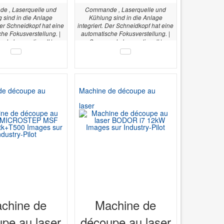
e , Laserquelle und
Commande , Laserquelle und
 sind in die Anlage
Kühlung sind in die Anlage
Der Schneidkopf hat eine
integriert. Der Schneidkopf hat eine
he Fokusverstellung. |
automatische Fokusverstellung. |
de konventionell |
Commande konventionell |
u laser en watts 3 kW |
Puissance du laser en watts 3 kW |
e Y 1525 mm |
Axe Y 2070 mm |
de découpe au
Machine de découpe au
laser
chine de
Machine de
pe au laser
découpe au laser