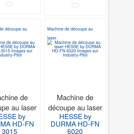
Puissance du laser en watts 3 kW |
Axe Y 2070 mm |
de découpe au
Machine de découpe au
laser
chine de
Machine de
pe au laser
découpe au laser
ESSE by
HESSE by
MA HD-FN
DURMA HD-FN
3015
6020