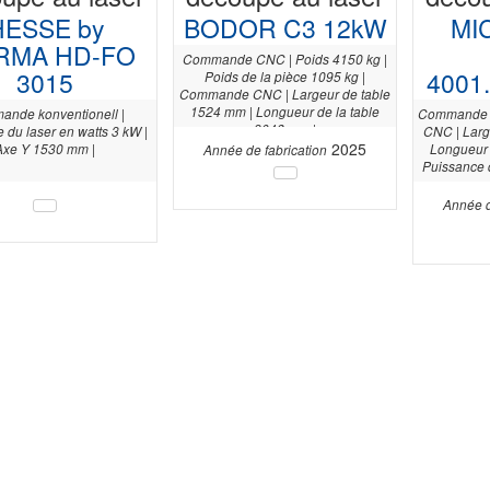
HESSE by
BODOR C3 12kW
MI
RMA HD-FO
Commande CNC | Poids 4150 kg |
3015
4001
Poids de la pièce 1095 kg |
Commande CNC | Largeur de table
1524 mm | Longueur de la table
nde konventionell |
Commande 
3048 mm |
 du laser en watts 3 kW |
CNC | Larg
2025
Axe Y 1530 mm |
Longueur 
Année de fabrication
Puissance d
Année d