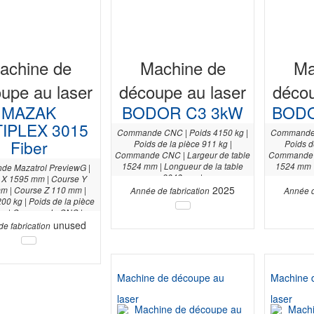
achine de
Machine de
Ma
upe au laser
découpe au laser
décou
MAZAK
BODOR C3 3kW
BODO
IPLEX 3015
Commande CNC | Poids 4150 kg |
Commande 
Fiber
Poids de la pièce 911 kg |
Poids d
Commande CNC | Largeur de table
Commande C
1524 mm | Longueur de la table
1524 mm |
e Mazatrol PreviewG |
3048 mm |
 X 1595 mm | Course Y
2025
m | Course Z 110 mm |
Année de fabrication
Année d
00 kg | Poids de la pièce
kg | Commande CNC |
ur de table 1525 mm |
unused
e fabrication
r de la table 3050 mm |
 du laser en watts 6 kW |
Machine de découpe au
Machine 
laser
laser