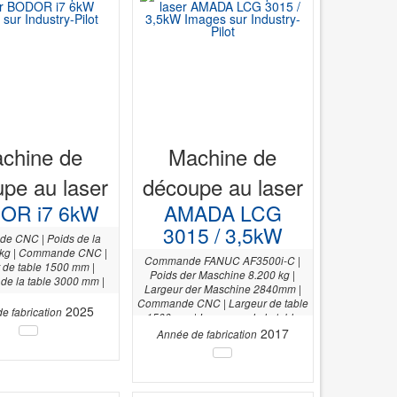
chine de
Machine de
pe au laser
découpe au laser
OR i7 6kW
AMADA LCG
3015 / 3,5kW
e CNC | Poids de la
 kg | Commande CNC |
Commande FANUC AF3500i-C |
 de table 1500 mm |
Poids der Maschine 8.200 kg |
de la table 3000 mm |
Largeur der Maschine 2840mm |
Commande CNC | Largeur de table
2025
e fabrication
1500 mm | Longueur de la table
3000 mm | Hauteur der Maschine
2017
Année de fabrication
2166 mm |