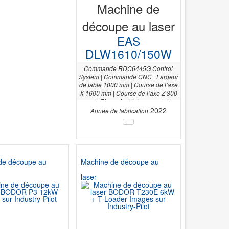
Machine de
découpe au laser
EAS
DLW1610/150W
Commande RDC6445G Control
System | Commande CNC | Largeur
de table 1000 mm | Course de l’axe
X 1600 mm | Course de l’axe Z 300
mm | Plage de déplacement de
l’axe Y 1000 mm | Longueur de la
2022
Année de fabrication
table 1600 mm | Puissance du laser
en watts 80 |
de découpe au
Machine de découpe au
laser