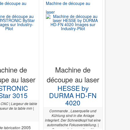
de découpe au
Machine de découpe au
laser
chine de
Machine de
pe au laser
découpe au laser
STRONIC
HESSE by
Star 3015
DURMA HD-FN
4020
NC | Largeur de table
ueur de la table mm |
Commande , Laserquelle und
Kühlung sind in die Anlage
integriert. Der Schneidkopf hat eine
automatische Fokusverstellung. |
2005
e fabrication
Commande konventionell |