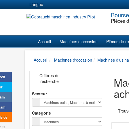
Langue
Bourse 
Pièces d
Accueil
Machines d'occasion
Pièces de r
Accueil
Machines d'occasion
Machines d'usin
Critères de
ook
Mac
recherche
er
ach
Secteur
ram
ram
Trouv
Catégorie
e de
che