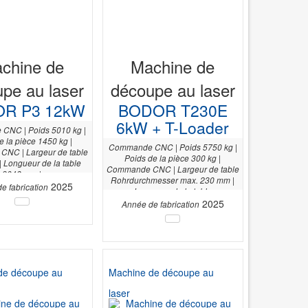
chine de
Machine de
pe au laser
découpe au laser
R P3 12kW
BODOR T230E
6kW + T-Loader
CNC | Poids 5010 kg |
e la pièce 1450 kg |
Commande CNC | Poids 5750 kg |
NC | Largeur de table
Poids de la pièce 300 kg |
 Longueur de la table
Commande CNC | Largeur de table
3048 mm |
Rohrdurchmesser max. 230 mm |
2025
e fabrication
Longueur de la table
Rohmateriallänge 6500 mm |
2025
Année de fabrication
de découpe au
Machine de découpe au
laser