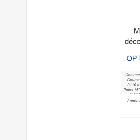
M
déco
OPT
Command
Course
3110 m
Poids 152
1100 
Large
Année d
Longueu
Puissance