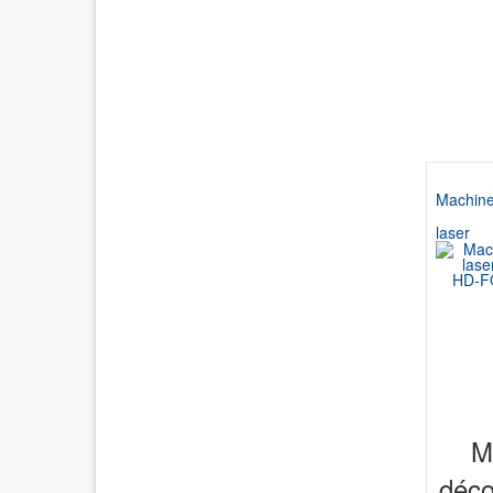
Machine
laser
M
déco