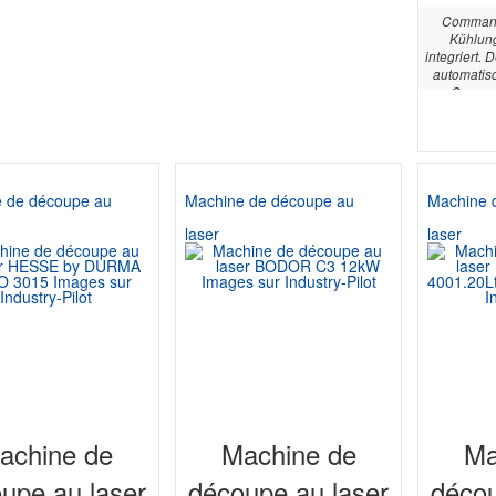
Command
Kühlung
integriert. 
automatisc
Comman
Puissance d
Ax
 de découpe au
Machine de découpe au
Machine 
laser
laser
achine de
Machine de
Ma
upe au laser
découpe au laser
décou