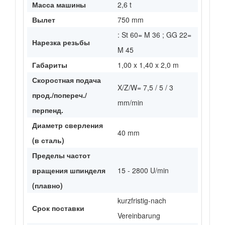
Масса машины
2,6 t
Вылет
750 mm
: St 60= M 36 ; GG 22=
Нарезка резьбы
M 45
Габариты
1,00 x 1,40 x 2,0 m
Скоростная подача
X/Z/W= 7,5 / 5 / 3
прод./попереч./
mm/min
перпенд.
Диаметр сверления
40 mm
(в сталь)
Пределы частот
вращения шпинделя
15 - 2800 U/min
(плавно)
kurzfristig-nach
Срок поставки
Vereinbarung