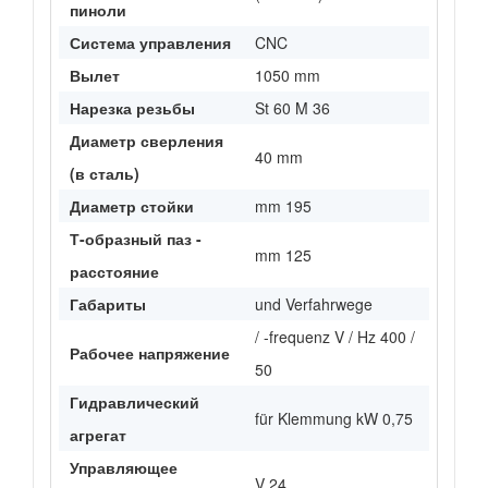
пиноли
Система управления
CNC
Вылет
1050 mm
Нарезка резьбы
St 60 M 36
Диаметр сверления
40 mm
(в сталь)
Диаметр стойки
mm 195
Т-образный паз -
mm 125
расстояние
Габариты
und Verfahrwege
/ -frequenz V / Hz 400 /
Рабочее напряжение
50
Гидравлический
für Klemmung kW 0,75
агрегат
Управляющее
V 24