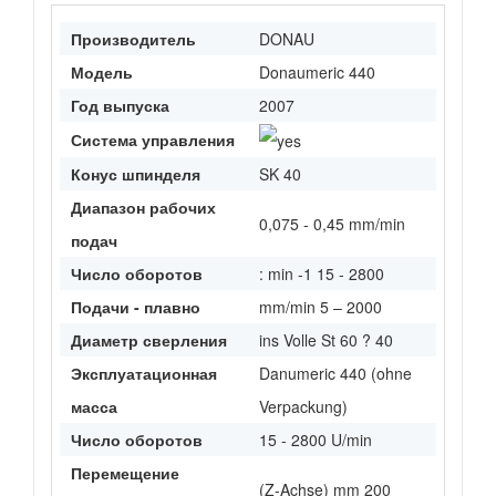
Производитель
DONAU
Модель
Donaumeric 440
Год выпуска
2007
Система управления
Конус шпинделя
SK 40
Диапазон рабочих
0,075 - 0,45 mm/min
подач
Число оборотов
: min -1 15 - 2800
Подачи - плавно
mm/min 5 – 2000
Диаметр сверления
ins Volle St 60 ? 40
Эксплуатационная
Danumeric 440 (ohne
масса
Verpackung)
Число оборотов
15 - 2800 U/min
Перемещение
(Z-Achse) mm 200