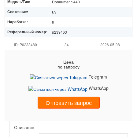
Модель/Тип:
Donaumeric 440
Состояние:
Бу
Наработка:
h
Реферальный номер:
p239463
ID: P0238480
341
2026-05-08
Цена
по запросу
Telegram
WhatsApp
Отправить запрос
Описание