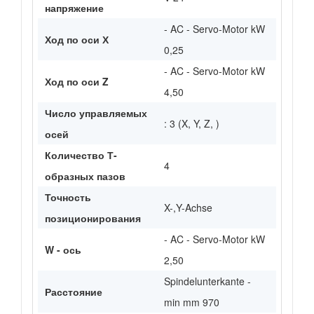
напряжение
- AC - Servo-Motor kW
Ход по оси Х
0,25
- AC - Servo-Motor kW
Ход по оси Z
4,50
Число управляемых
: 3 (X, Y, Z, )
осей
Количество Т-
4
образных пазов
Точность
X-,Y-Achse
позиционирования
- AC - Servo-Motor kW
W - ось
2,50
Spindelunterkante -
Расстояние
min mm 970