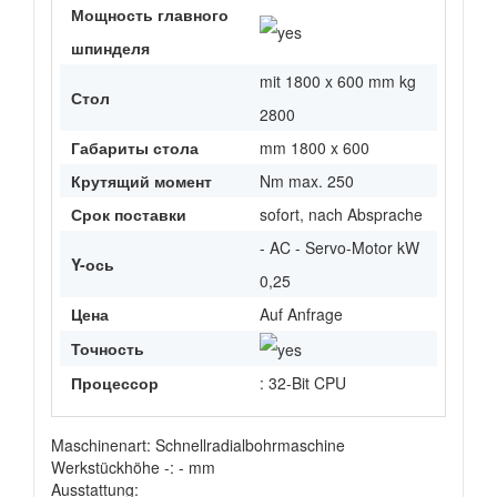
Мощность главного
шпинделя
mit 1800 x 600 mm kg
Стол
2800
Габариты стола
mm 1800 x 600
Крутящий момент
Nm max. 250
Срок поставки
sofort, nach Absprache
- AC - Servo-Motor kW
Y-ось
0,25
Цена
Auf Anfrage
Точность
Процессор
: 32-Bit CPU
Maschinenart: Schnellradialbohrmaschine
Werkstückhöhe -: - mm
Ausstattung: