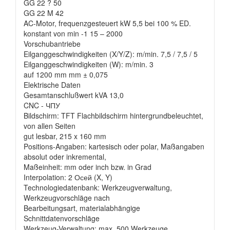
GG 22 ? 50
GG 22 M 42
AC-Motor, frequenzgesteuert kW 5,5 bei 100 % ED.
konstant von min -1 15 – 2000
Vorschubantriebe
Eilganggeschwindigkeiten (X/Y/Z): m/min. 7,5 / 7,5 / 5
Eilganggeschwindigkeiten (W): m/min. 3
auf 1200 mm mm ± 0,075
Elektrische Daten
Gesamtanschlußwert kVA 13,0
CNC - ЧПУ
Bildschirm: TFT Flachbildschirm hintergrundbeleuchtet,
von allen Seiten
gut lesbar, 215 x 160 mm
Positions-Angaben: kartesisch oder polar, Maßangaben
absolut oder inkremental,
Maßeinheit: mm oder inch bzw. in Grad
Interpolation: 2 Осей (X, Y)
Technologiedatenbank: Werkzeugverwaltung,
Werkzeugvorschläge nach
Bearbeitungsart, materialabhängige
Schnittdatenvorschläge
Werkzeug-Verwaltung: max. 500 Werkzeuge