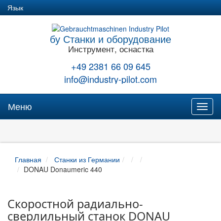
Язык
бу Станки и оборудование
Инструмент, оснастка
+49 2381 66 09 645
info@industry-pilot.com
Меню
Toggl
naviga
Главная
Станки из Германии
DONAU Donaumeric 440
Скоростной радиально-
сверлильный станок DONAU