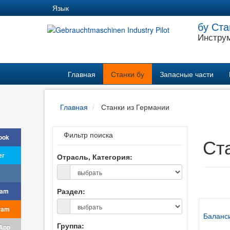
Язык
бу Ста
Инструм
Главная
Станки бу
Запасные части
Главная
Станки из Германии
Фильтр поиска
ook
Ста
er
Отрасль, Категория:
Раздел:
ram
ram
Баланс
Группа:
App