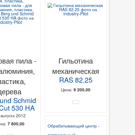
, пластика,
овая пила -
Гильотина
алюминия,
механическая
RAS 82.25
ластика,
дерева
Цена:
9 200,00
 und Schmid
iCut 530 HA
2012
 выпуска
на:
7 800,00
Обрабатывающий центр -
вертикальный