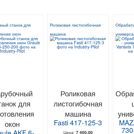
ный станок для
Роликовая листогибочная
Обрабат
ления окон
машина
универс
арубочный
Роликовая
Обра
танок для
листогибочная
готовления
машина
унив
Fasti 417-125-3
MAZA
окон
730
aule AKF 6-
Цена:
7 400,00