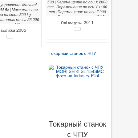
530 | Перемещение по оси X 2600
управления Mazatrol
mm | Перемещение по оси Y 1100
0M-5x | Максимальная
mm | Перемещение по оси Z 900
а на стол 500 kg |
mm | Система управления CNC |
ционная масса 23.000
2011
Год выпуска
рина mm | Система
я CNC | Размер стола
2005
 выпуска
00 mm | Длина mm |
Высота mm |
Токарный станок с ЧПУ
Токарный станок
с ЧПУ