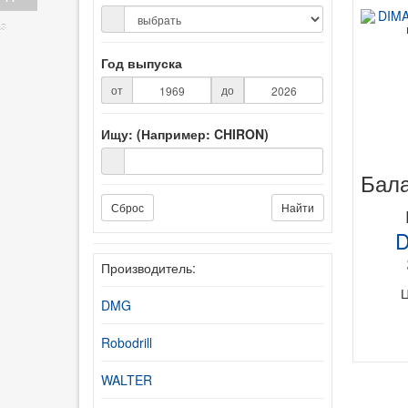
аз
Год выпуска
от
до
Ищу: (Например: CHIRON)
Бал
Сброс
Найти
D
Производитель:
DMG
Robodrill
WALTER