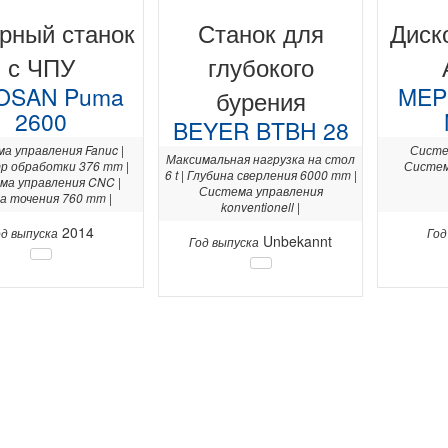
рный станок
Станок для
Диск
с ЧПУ
глубокого
OSAN Puma
MEP
бурения
2600
BEYER BTBH 28
а управления Fanuc |
Систе
Максимальная нагрузка на стол
р обработки 376 mm |
Систем
6 t | Глубина сверления 6000 mm |
ма управления CNC |
Система управления
а точения 760 mm |
konventionell |
2014
од выпуска
Год
Unbekannt
Год выпуска