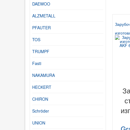
DAEWOO
ALZMETALL
Зарубоч
PFAUTER
изготов
TOS
TRUMPF
Fasti
NAKAMURA
HECKERT
З
с
CHIRON
из
Schröder
UNION
Gr