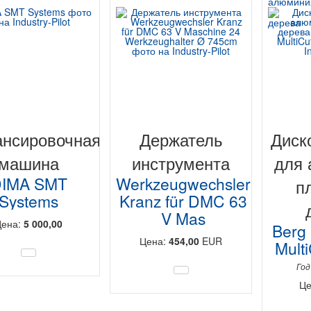
алюминия
дерева
ансировочная
Держатель
Диск
машина
инструмента
для 
IMA SMT
Werkzeugwechsler
п
Systems
Kranz für DMC 63
V Mas
Цена:
5 000,00
Berg
Цена:
454,00
EUR
Mult
Год
Це