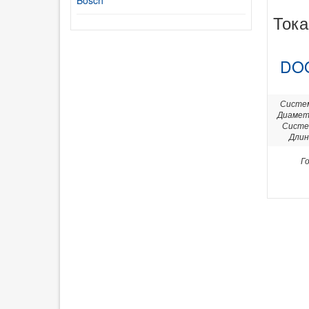
Bosch
Тока
DO
Систем
Диамет
Систе
Длин
Г