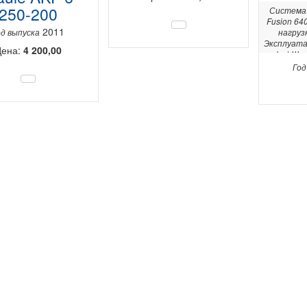
250-200
Система 
Fusion 64
2011
од выпуска
нагрузк
Эксплуата
Цена:
4 200,00
kg | Ши
управлени
Год
500 x 5