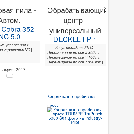
овая пила -
Обрабатывающий
Автом.
центр -
 Cobra 352
универсальный
NC 5.0
DECKEL FP 1
ма управления x |
Конус шпинделя SK40 |
а управления NC |
Перемещение по оси X 300 mm |
Перемещение по оси Y 160 mm |
Перемещение по оси Z 330 mm |
Максимальная нагрузка на стол
2017
 выпуска
200 kg | Система управления
konventionell | Габариты 1200 x
1160 x 1800 mm |
Координатно-пробивной
пресс